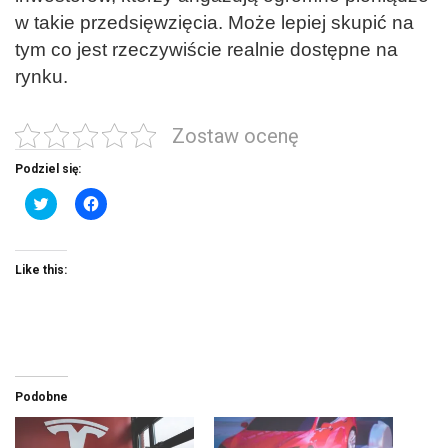
w takie przedsięwzięcia. Może lepiej skupić na
tym co jest rzeczywiście realnie dostępne na
rynku.
Zostaw ocenę
Podziel się:
C
C
l
l
i
i
c
c
k
k
t
t
Like this:
o
o
s
s
h
h
a
a
r
r
e
e
o
o
n
n
T
F
w
a
Podobne
i
c
t
e
t
b
e
o