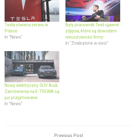
r
o
(
k
O
(
p
O
e
p
n
e
Tesla otwiera serwis w
Były pracownik Tesli ujawnił
s
n
Polsce
zdjęcia, które są dowodem
i
s
n
i
In "News"
nieuczciwości firmy
n
n
In "Znalezione w sieci"
e
n
w
e
w
w
i
w
n
i
d
n
o
d
w
o
)
w
)
Nowy elektryczny SUV Audi.
Zamówienia na E-TRONA są
już przyjmowane.
In "News"
Previous Post