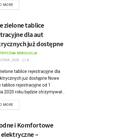
D MORE
 zielone tablice
stracyjne dla aut
trycznych już dostępne
KTRYCZNA REWOLUCJA
CZNIA, 2020
2
ielone tablice rejestracyjne dla
ektrycznych już dostępne Nowe
 tablice rejestracyjne od 1
ia 2020 roku będzie otrzymywał...
D MORE
dne i Komfortowe
 elektryczne –