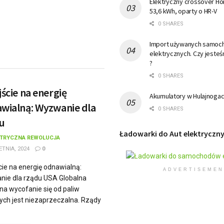
Elektryczny crossover Ho
53,6 kWh, oparty o HR-V
0 SHARES
Import używanych samo
elektrycznych. Czy jesteś
?
0 SHARES
jście na energię
Akumulatory w Hulajnogac
wialną: Wyzwanie dla
0 SHARES
u
Ładowarki do Aut elektryczn
KTRYCZNA REWOLUCJA
ETNIA, 2024
0
cie na energię odnawialną:
ADVERTISEMEN
ie dla rządu USA Globalna
 na wycofanie się od paliw
ych jest niezaprzeczalna. Rządy