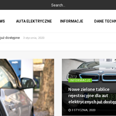
WS
AUTA ELEKTRYCZNE
INFORMACJE
DANE TECH
olucja
h już dostępne
3 stycznia, 2020
INFORMACJE
Nowe zielone tablice
rejestracyjne dla aut
elektrycznych już dostę
3 STYCZNIA, 2020