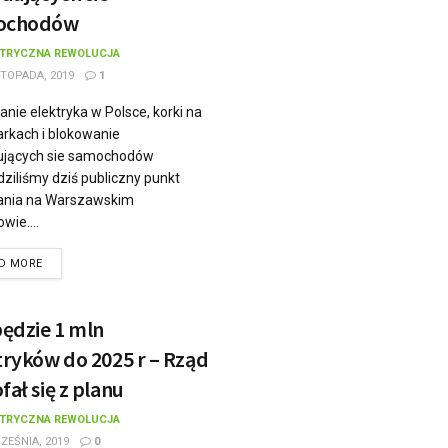
ochodów
KTRYCZNA REWOLUCJA
STOPADA, 2019
1
anie elektryka w Polsce, korki na
rkach i blokowanie
ujących sie samochodów
ziliśmy dziś publiczny punkt
ania na Warszawskim
wie....
D MORE
będzie 1 mln
tryków do 2025 r – Rząd
fał się z planu
KTRYCZNA REWOLUCJA
ZEŚNIA, 2019
0