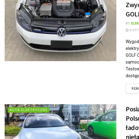
Zwyc
GOL
BY
ELE
3 STY
Wygod
elektr
GOLF O
samoch
Testow
dostęp
REA
Posi
AUTA ELEKTRYCZNE
Pols
łado
nieł