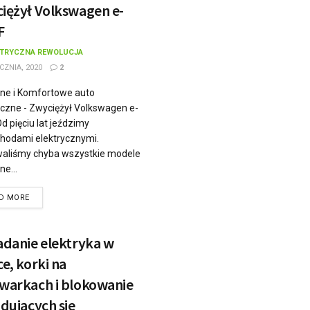
iężył Volkswagen e-
F
KTRYCZNA REWOLUCJA
CZNIA, 2020
2
ne i Komfortowe auto
yczne - Zwyciężył Volkswagen e-
d pięciu lat jeździmy
odami elektrycznymi.
aliśmy chyba wszystkie modele
ne...
D MORE
adanie elektryka w
ce, korki na
warkach i blokowanie
adujących sie