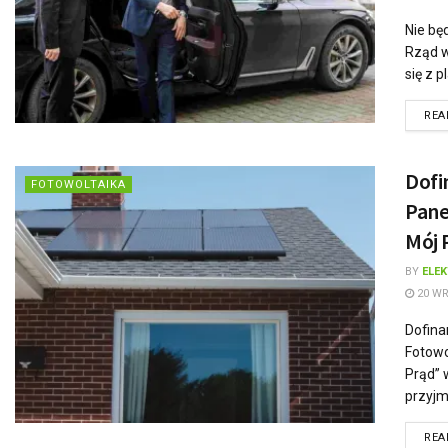
Nie bę
Rząd w
się z p
REA
Dofi
FOTOWOLTAIKA
Pane
Mój 
BY
ELE
20 WR
Dofina
Fotowo
Prąd” 
przyjm
REA