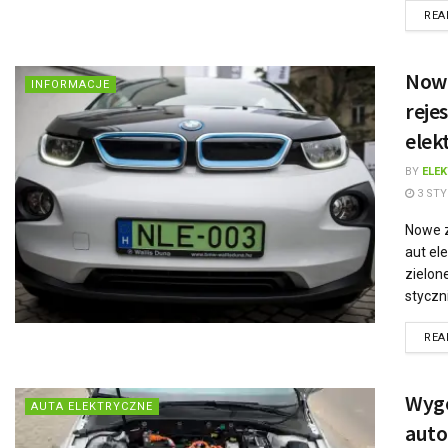
REA
Nowe
INFORMACJE
reje
elek
BY
ELE
3 STY
Nowe z
aut el
zielone
styczn
REA
Wygo
AUTA ELEKTRYCZNE
auto