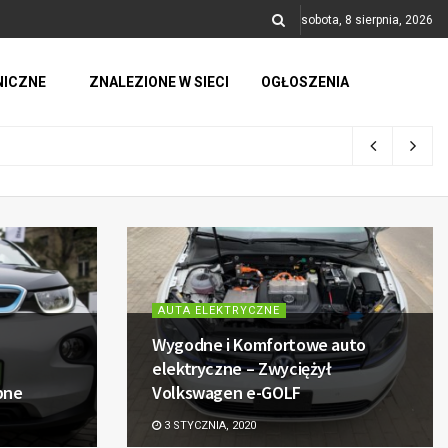
sobota, 8 sierpnia, 2026
NICZNE
ZNALEZIONE W SIECI
OGŁOSZENIA
AUTA ELEKTRYCZNE
Wygodne i Komfortowe auto
elektryczne – Zwyciężył
pne
Volkswagen e-GOLF
3 STYCZNIA, 2020