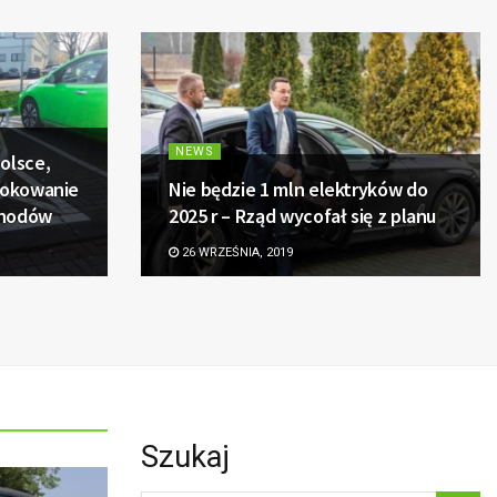
NEWS
olsce,
blokowanie
Nie będzie 1 mln elektryków do
ochodów
2025 r – Rząd wycofał się z planu
26 WRZEŚNIA, 2019
Szukaj