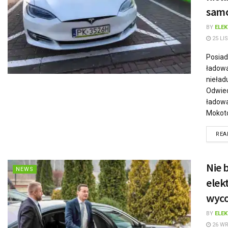
sam
BY
ELE
25 LI
Posiad
ładowa
nieład
Odwied
ładow
Mokoto
REA
Nie 
NEWS
elek
wyco
BY
ELE
26 WR