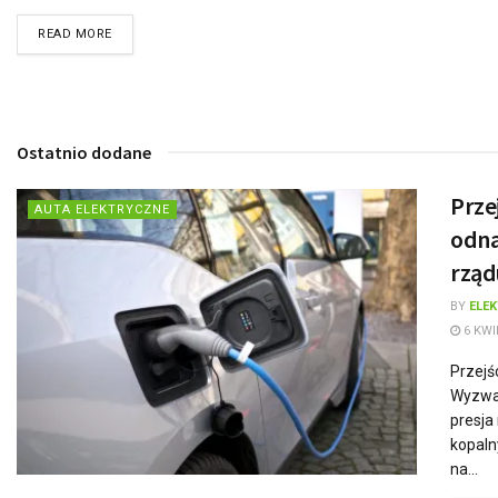
READ MORE
Ostatnio dodane
Prze
AUTA ELEKTRYCZNE
odna
rząd
BY
ELE
6 KWI
Przejś
Wyzwan
presja
kopaln
na...