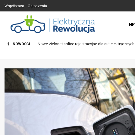
Współpraca
Ogłoszenia
NE
Elektryczna Rew
Nowe zielone tablice rejestracyjne dla aut elektrycznyc
NOWOŚCI