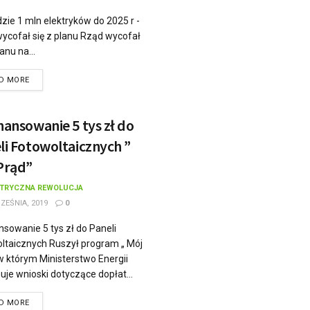
dzie 1 mln elektryków do 2025 r -
ycofał się z planu Rząd wycofał
lanu na...
D MORE
nansowanie 5 tys zł do
li Fotowoltaicznych ”
Prąd”
KTRYCZNA REWOLUCJA
ZEŚNIA, 2019
0
nsowanie 5 tys zł do Paneli
ltaicznych Ruszył program „ Mój
w którym Ministerstwo Energii
uje wnioski dotyczące dopłat...
D MORE