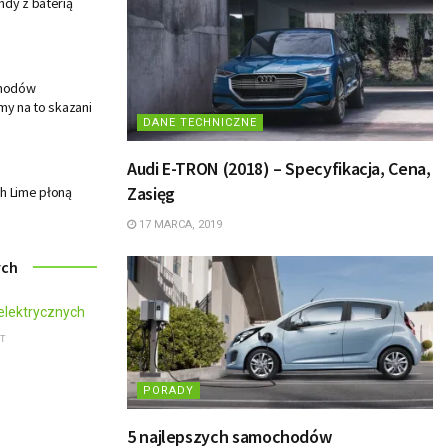
ndy z baterią
chodów
my na to skazani
DANE TECHNICZNE
Audi E-TRON (2018) – Specyfikacja, Cena,
Zasięg
h Lime płoną
17 MARCA, 2019
ych
T
PORADY
5 najlepszych samochodów