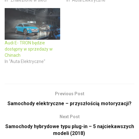
In "Znalezione w sieci"
In "Auta Elektryczne"
n
n
e
n
w
e
w
w
i
w
n
i
d
n
o
d
w
o
)
w
)
Audi E- TRON będzie
dostępny w sprzedaży w
Chinach
In "Auta Elektryczne"
Previous Post
Samochody elektryczne – przyszłością motoryzacji?
Next Post
Samochody hybrydowe typu plug-in – 5 najciekawszych
modeli (2018)