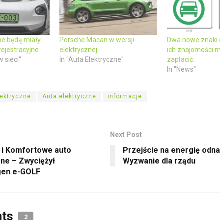
ne będą miały
Porsche Macan w wersji
Dwa nowe znaki 
 rejestracyjne
elektrycznej
ich znajomości 
w sieci"
In "Auta Elektryczne"
zapłacić.
In "News"
ektryczne
Auta elektryczne
informacje
Next Post
i Komfortowe auto
Przejście na energię odna
zne – Zwyciężył
Wyzwanie dla rządu
gen e-GOLF
ts
2