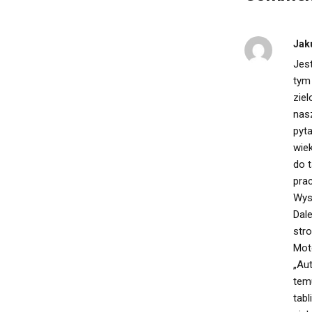
Jak
Jes
tym
zie
nas
pyta
wie
do 
prac
Wys
Dale
stro
Mot
„Au
tem
tabl