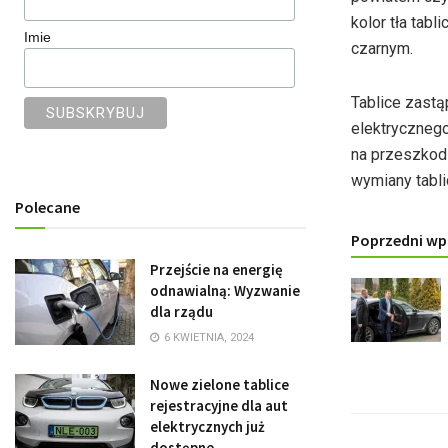
kolor tła tabl
Imie
czarnym.
Tablice zastą
elektrycznego
na przeszkodz
wymiany tablic
Polecane
Poprzedni wp
Przejście na energię
odnawialną: Wyzwanie
dla rządu
6 KWIETNIA, 2024
Nowe zielone tablice
rejestracyjne dla aut
elektrycznych już
dostępne