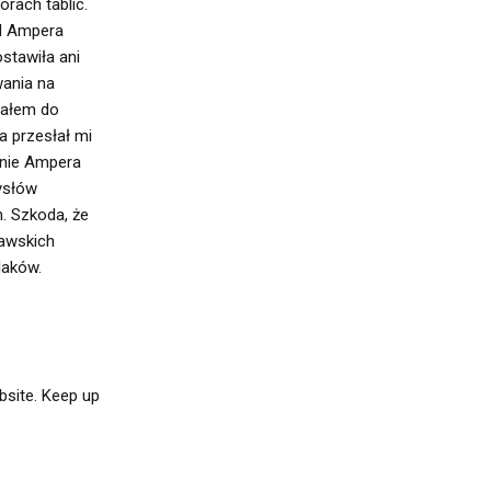
rach tablic.
el Ampera
ostawiła ani
wania na
sałem do
a przesłał mi
snie Ampera
mysłów
h. Szkoda, że
nawskich
laków.
ebsite. Keep up