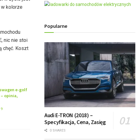
ą w kolorze
Popularne
 samochodu
 nic nie stoi
ą chęć. Koszt
kswagen e-golf
 – opinia,
19
Audi E-TRON (2018) –
Specyfikacja, Cena, Zasięg
0 SHARES