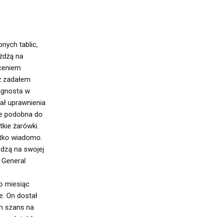
nych tablic,
żdżą na
łceniem
eż zadałem
iagnosta w
ał uprawnienia
ce podobna do
tkie żarówki.
stko wiadomo.
iedzą na swojej
 General
o miesiąc
. On dostał
em szans na