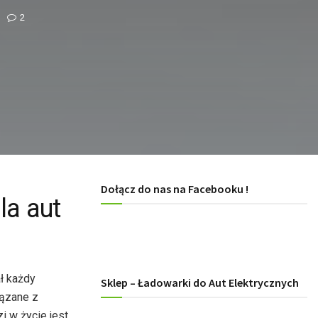
2
Dołącz do nas na Facebooku !
la aut
ł każdy
Sklep – Ładowarki do Aut Elektrycznych
iązane z
 w życie jest