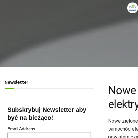
Newsletter
Nowe z
elektr
Subskrybuj Newsletter aby
być na bieżąco!
Nowe zielone 
samochód elek
Email Address
powiatem czy