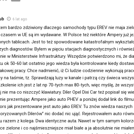
ub
6 lat ago
tem bardzo zdziwiony dlaczego samochody typu EREV nie maja zielo
 czasem w UE są im wydawane. W Polsce też niektóre Ampery już je
lonych tablicach. Jest to też spowodowane katastrofalnym wykszta
zych diagnostów. Byłem w pięciu stacjach diagnostycznych i równi
nie w Ministerstwie Infrastruktury. Wszędzie potwierdzono mi, że d
ku ok 50-60 lat ostatnio jego wiedza była kontrolowane kiedy dostaw
takowej pracy. Chce nadmienić, iż Ci ludzie codziennie wykonują pra
y na taśmie, tz. Sprawdzają luzy w kanale i patrzą czy świeca wszys
zkolenie ich jest z lat np 70-tych max 80-tych, więc myślę, że wszy
j nie ma co niszczyć klawiatury. Diler Opel Dixi Car też popisał się w
nie prezentując Ampere jako auto PHEV a poniżej dodał link do filmu
ors jak prezentowane jest auto jako EREV. Tu znów wiedza naszych
toryzowanych Dilerów” nic dodać nic ująć. Rejestrowałem auto równ
u razem z kolega. Dwa identyczne auta. Nawet w tym samym kolorze
ice zielone i co najśmieszniejsze miał białe a ja absolutnie nie miał