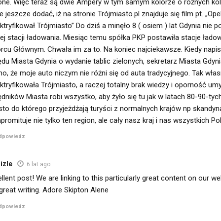
lone. Więc teraz są dwie Ampery w tym samym kolorze o różnych kolo
 jeszcze dodać, iż na stronie Trójmiasto.pl znajduje się film pt. „Op
ktryfikował Trójmiasto” Do dziś a minęło 8 ( osiem ) lat Gdynia nie p
ej stacji ładowania. Miesiąc temu spółka PKP postawiła stacje łado
rcu Głównym. Chwała im za to. Na koniec najciekawsze. Kiedy napi
du Miasta Gdynia o wydanie tablic zielonych, sekretarz Miasta Gdyni
mo, że moje auto niczym nie różni się od auta tradycyjnego. Tak wła
ktryfikowała Trójmiasto, a raczej totalny brak wiedzy i oporność u
dników Miasta robi wszystko, aby żyło się tu jak w latach 80-90-tyc
sto do którego przyjeżdżają turyści z normalnych krajów np skandy
romituje nie tylko ten region, ale cały nasz kraj i nas wszystkich Po
dpowiedz
 izle
6 lat ago
llent post! We are linking to this particularly great content on our w
great writing. Adore Skipton Alene
dpowiedz