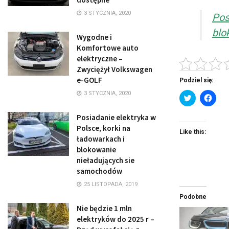
3 STYCZNIA, 2020
Pos
blo
Wygodne i
Komfortowe auto
elektryczne –
Zwyciężył Volkswagen
e-GOLF
Podziel się:
3 STYCZNIA, 2020
C
C
l
l
i
i
c
c
Posiadanie elektryka w
k
k
Polsce, korki na
t
t
Like this:
o
o
ładowarkach i
s
s
blokowanie
h
h
a
a
nieładujących sie
r
r
e
e
samochodów
o
o
n
n
25 LISTOPADA, 2019
T
F
w
a
Podobne
i
c
Nie będzie 1 mln
t
e
t
b
elektryków do 2025 r –
e
o