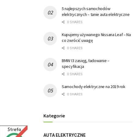
5 najlepszych samochodów
elektrycznych – tanie auta elektryczne
0 SHARES
Kupujemy używanego Nissana Leaf – Na
co zwrócić uwagę
0 SHARES
BMW I3 zasięg, ładowanie –
specyfikacja
0 SHARES
Samochody elektryczne na 2019 rok
0 SHARES
Kategorie
AUTA ELEKTRYCZNE