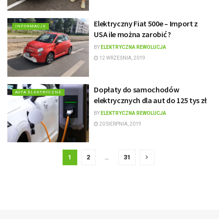
Elektryczny Fiat 500e – Import z
INFORMACJE
USA ile można zarobić ?
BY
ELEKTRYCZNA REWOLUCJA
12 WRZEŚNIA, 2019
Dopłaty do samochodów
AUTA ELEKTRYCZNE
elektrycznych dla aut do 125 tys zł
BY
ELEKTRYCZNA REWOLUCJA
20 SIERPNIA, 2019
1
2
…
31