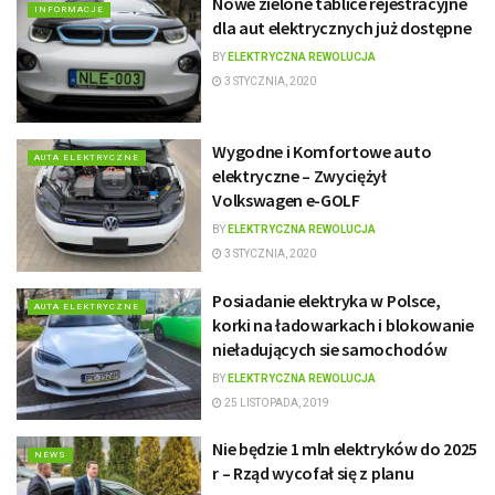
Nowe zielone tablice rejestracyjne
INFORMACJE
dla aut elektrycznych już dostępne
BY
ELEKTRYCZNA REWOLUCJA
3 STYCZNIA, 2020
Wygodne i Komfortowe auto
AUTA ELEKTRYCZNE
elektryczne – Zwyciężył
Volkswagen e-GOLF
BY
ELEKTRYCZNA REWOLUCJA
3 STYCZNIA, 2020
Posiadanie elektryka w Polsce,
AUTA ELEKTRYCZNE
korki na ładowarkach i blokowanie
nieładujących sie samochodów
BY
ELEKTRYCZNA REWOLUCJA
25 LISTOPADA, 2019
Nie będzie 1 mln elektryków do 2025
NEWS
r – Rząd wycofał się z planu