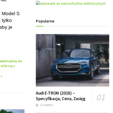
ę Model S
 tylko
Popularne
aby je
 elektryków do
ofał się z
19
Audi E-TRON (2018) –
Specyfikacja, Cena, Zasięg
0 SHARES