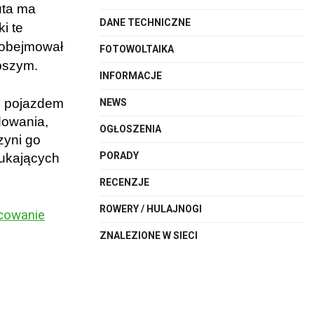
uta ma
DANE TECHNICZNE
i te
t obejmował
FOTOWOLTAIKA
epszym.
INFORMACJE
m pojazdem
NEWS
dowania,
OGŁOSZENIA
zyni go
PORADY
zukających
RECENZJE
ROWERY / HULAJNOGI
cowanie
ZNALEZIONE W SIECI