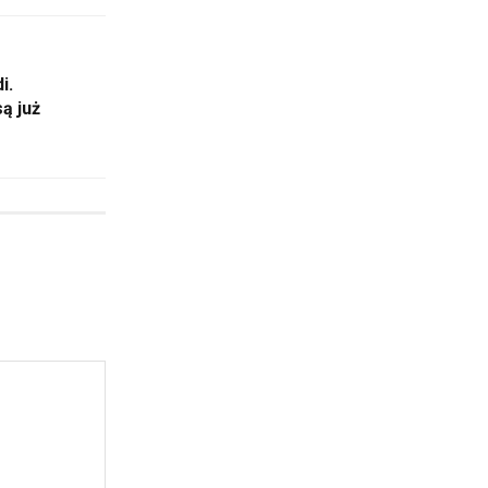
i.
ą już