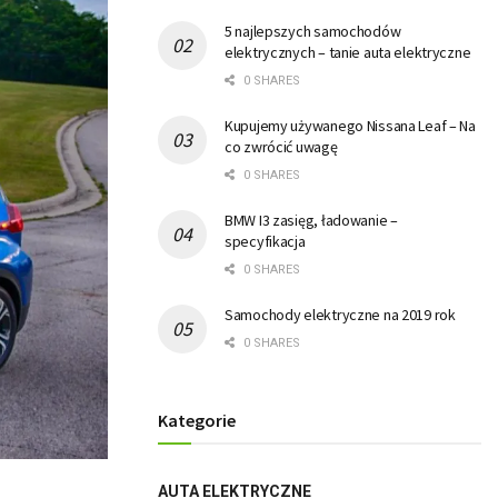
5 najlepszych samochodów
elektrycznych – tanie auta elektryczne
0 SHARES
Kupujemy używanego Nissana Leaf – Na
co zwrócić uwagę
0 SHARES
BMW I3 zasięg, ładowanie –
specyfikacja
0 SHARES
Samochody elektryczne na 2019 rok
0 SHARES
Kategorie
AUTA ELEKTRYCZNE