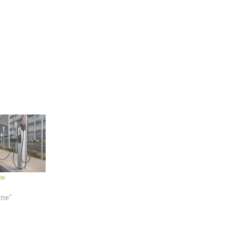
ów
zne"