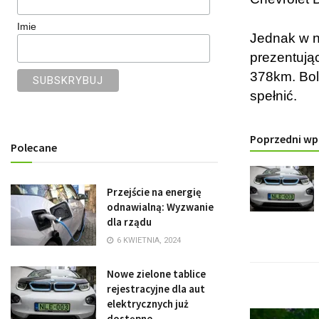
Imie
Jednak w n
prezentują
378km. Bolt
spełnić.
Poprzedni wp
Polecane
Przejście na energię
odnawialną: Wyzwanie
dla rządu
6 KWIETNIA, 2024
Nowe zielone tablice
rejestracyjne dla aut
elektrycznych już
dostępne