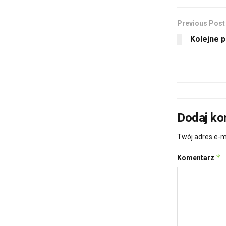
n
i
d
n
o
d
w
o
Previous Post
)
w
)
Kolejne p
Dodaj ko
Twój adres e-m
*
Komentarz