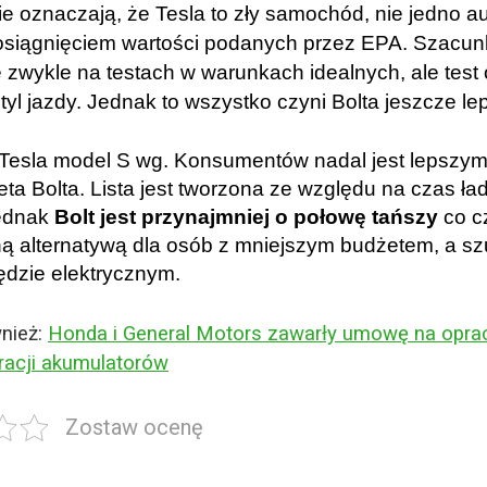
ie oznaczają, że Tesla to zły samochód, nie jedno a
osiągnięciem wartości podanych przez EPA. Szacunk
ię zwykle na testach w warunkach idealnych, ale tes
yl jazdy. Jednak to wszystko czyni Bolta jeszcze l
Tesla model S wg. Konsumentów nadal jest lepszy
ta Bolta. Lista jest tworzona ze względu na czas ła
ednak
Bolt jest przynajmniej o połowę tańszy
co c
ną alternatywą dla osób z mniejszym budżetem, a s
ędzie elektrycznym.
nież:
Honda i General Motors zawarły umowę na opra
racji akumulatorów
Zostaw ocenę