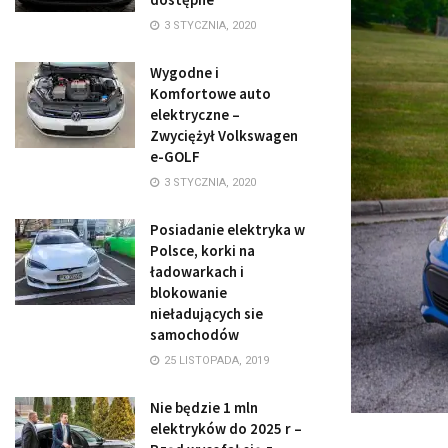
3 STYCZNIA, 2020
Wygodne i
Komfortowe auto
elektryczne –
Zwyciężył Volkswagen
e-GOLF
3 STYCZNIA, 2020
Posiadanie elektryka w
Polsce, korki na
ładowarkach i
blokowanie
nieładujących sie
samochodów
25 LISTOPADA, 2019
Nie będzie 1 mln
elektryków do 2025 r –