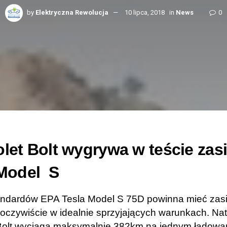
by
Elektryczna Rewolucja
10 lipca, 2018
in
News
0
let Bolt wygrywa w teście zas
 Model S
ndardów EPA Tesla Model S 75D powinna mieć zasi
 oczywiście w idealnie sprzyjających warunkach. Na
Bolt wyciąga maksymalnie 382km na jednym ładowan