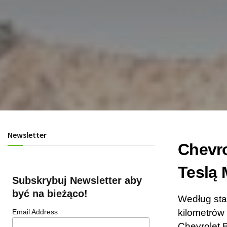
Newsletter
Chevro
Teslą
Subskrybuj Newsletter aby
być na bieżąco!
Według sta
kilometrów
Email Address
Chevrolet 