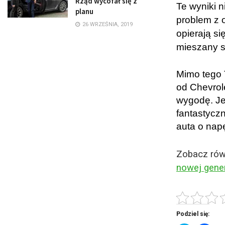
Rząd wycofał się z
Te wyniki n
planu
problem z 
26 WRZEŚNIA, 2019
opierają s
mieszany st
Mimo tego 
od Chevrole
wygodę. J
fantastycz
auta o nap
Zobacz rów
nowej gene
Podziel się: