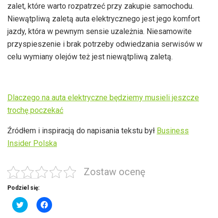
zalet, które warto rozpatrzeć przy zakupie samochodu.
Niewątpliwą zaletą auta elektrycznego jest jego komfort
jazdy, która w pewnym sensie uzależnia. Niesamowite
przyspieszenie i brak potrzeby odwiedzania serwisów w
celu wymiany olejów też jest niewątpliwą zaletą.
Dlaczego na auta elektryczne będziemy musieli jeszcze
trochę poczekać
Źródłem i inspiracją do napisania tekstu był
Business
Insider Polska
Zostaw ocenę
Podziel się:
C
C
l
l
i
i