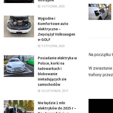
3 STYCZNIA, 2020
Wygodne i
Komfortowe auto
elektryczne –
Zwyciężył Volkswagen
e-GOLF
3 STYCZNIA, 2020
Na początku t
Posiadanie elektryka w
Polsce, korki na
W zwiastunie 
ładowarkach i
blokowanie
trafiony prze
nieładujących sie
samochodów
25 LISTOPADA, 2019
Nie będzie 1 mln
elektryków do 2025 r –