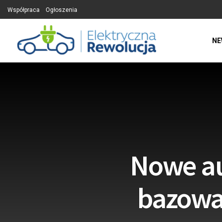
Współpraca
Ogłoszenia
NE
Nowe au
bazowa