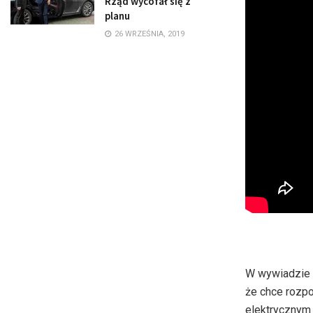
Rząd wycofał się z
planu
26 WRZEŚNIA, 2019
W wywiadzie d
że chce rozp
elektrycznym