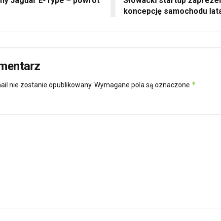
zny Jaguar E-Type – powrót
Słowacki startup zapreze
koncepcję samochodu lat
mentarz
*
ail nie zostanie opublikowany.
Wymagane pola są oznaczone