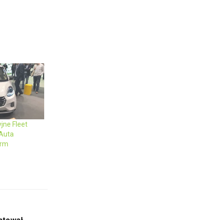
jne Fleet
 Auta
irm