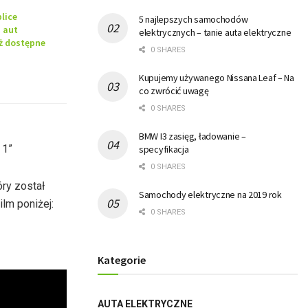
lice
5 najlepszych samochodów
a aut
elektrycznych – tanie auta elektryczne
uż dostępne
0 SHARES
Kupujemy używanego Nissana Leaf – Na
co zwrócić uwagę
0 SHARES
BMW I3 zasięg, ładowanie –
 1”
specyfikacja
0 SHARES
ry został
Samochody elektryczne na 2019 rok
lm poniżej:
0 SHARES
Kategorie
AUTA ELEKTRYCZNE