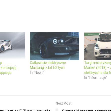
up
Całkowicie elektryczne
Targi motoryzacy
 koncepcję
Mustangi z lat 60-tych
Market (2018) –
ającego
In "News"
elektryczne dla f
In "Informacje"
Next Post