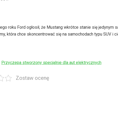
tego roku Ford ogłosił, że Mustang wkrótce stanie się jedyny
my, która chce skoncentrować się na samochodach typu SUV i c
:
Przyczepa stworzony specjalnie dla aut elektrycznych
Zostaw ocenę