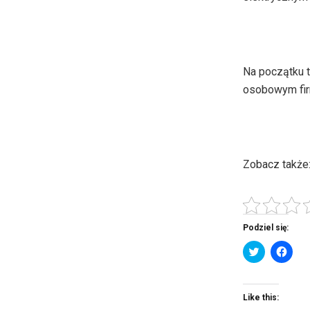
Na początku 
osobowym fir
Zobacz także
Podziel się:
C
C
l
l
i
i
c
c
k
k
t
t
Like this:
o
o