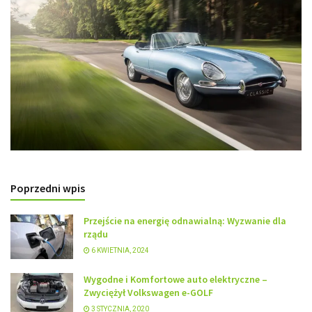
Poprzedni wpis
Przejście na energię odnawialną: Wyzwanie dla
rządu
6 KWIETNIA, 2024
Wygodne i Komfortowe auto elektryczne –
Zwyciężył Volkswagen e-GOLF
3 STYCZNIA, 2020