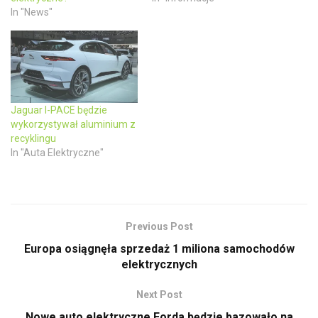
n
n
In "News"
e
n
w
e
w
w
i
w
n
i
d
n
o
d
w
o
)
w
)
Jaguar I-PACE będzie
wykorzystywał aluminium z
recyklingu
In "Auta Elektryczne"
Previous Post
Europa osiągnęła sprzedaż 1 miliona samochodów
elektrycznych
Next Post
Nowe auto elektryczne Forda będzie bazowało na