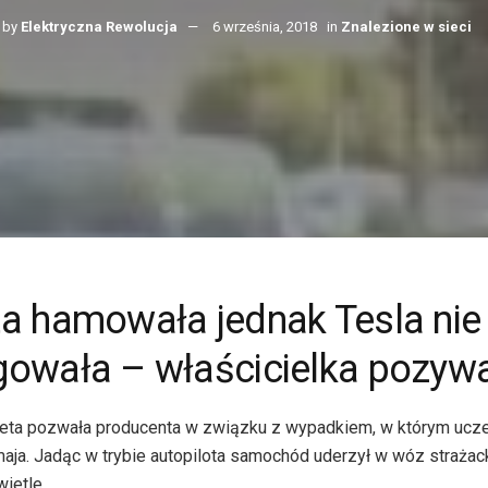
by
Elektryczna Rewolucja
6 września, 2018
in
Znalezione w sieci
ta hamowała jednak Tesla nie
gowała – właścicielka pozywa
ieta pozwała producenta w związku z wypadkiem, w którym ucze
ja. Jadąc w trybie autopilota samochód uderzył w wóz strażack
ietle.