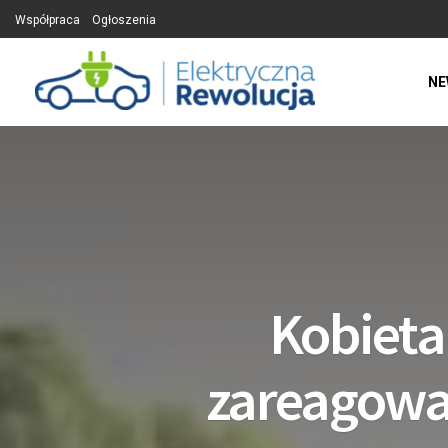
Współpraca
Ogłoszenia
NE
Kobieta
zareagował