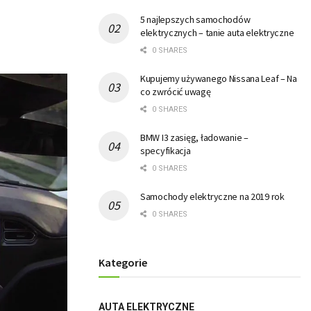
5 najlepszych samochodów
elektrycznych – tanie auta elektryczne
0 SHARES
Kupujemy używanego Nissana Leaf – Na
co zwrócić uwagę
0 SHARES
BMW I3 zasięg, ładowanie –
specyfikacja
0 SHARES
Samochody elektryczne na 2019 rok
0 SHARES
Kategorie
AUTA ELEKTRYCZNE