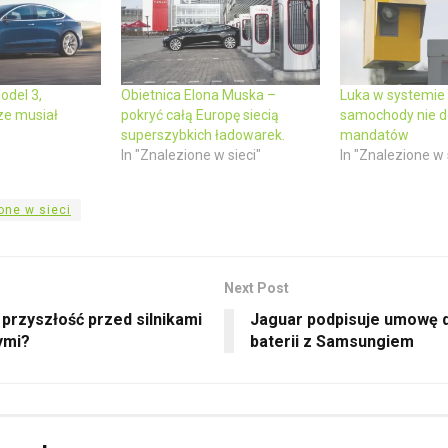
odel 3,
Obietnica Elona Muska –
Luka w systemie 
ze musiał
pokryć całą Europę siecią
samochody nie d
superszybkich ładowarek.
mandatów
In "Znalezione w sieci"
In "Znalezione w 
one w sieci
Next Post
 przyszłość przed silnikami
Jaguar podpisuje umowę 
ymi?
baterii z Samsungiem