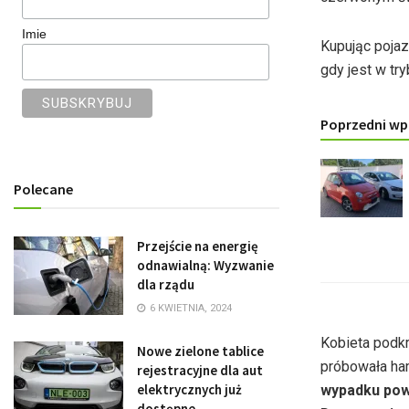
Imie
Kupując pojaz
gdy jest w tr
Poprzedni wp
Polecane
Przejście na energię
odnawialną: Wyzwanie
dla rządu
6 KWIETNIA, 2024
Kobieta podkr
Nowe zielone tablice
próbowała ha
rejestracyjne dla aut
elektrycznych już
wypadku powa
dostępne