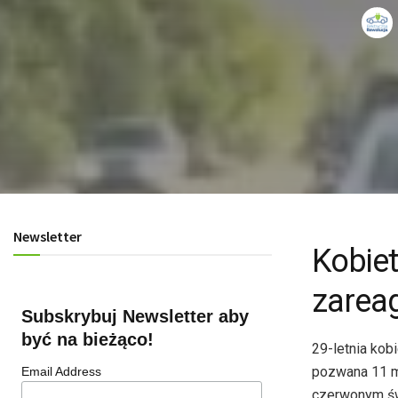
Newsletter
Kobie
zarea
Subskrybuj Newsletter aby
być na bieżąco!
29-letnia kob
pozwana 11 ma
Email Address
czerwonym św