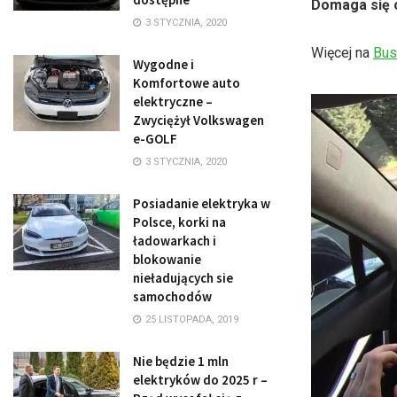
Domaga się o
3 STYCZNIA, 2020
Więcej na
Bus
Wygodne i
Komfortowe auto
elektryczne –
Zwyciężył Volkswagen
e-GOLF
3 STYCZNIA, 2020
Posiadanie elektryka w
Polsce, korki na
ładowarkach i
blokowanie
nieładujących sie
samochodów
25 LISTOPADA, 2019
Nie będzie 1 mln
elektryków do 2025 r –