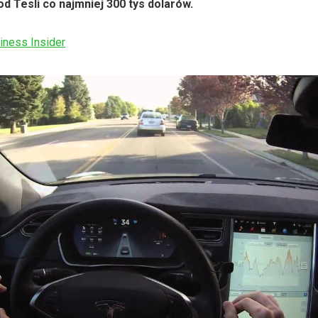
d Tesli co najmniej 300 tys dolarów.
iness Insider