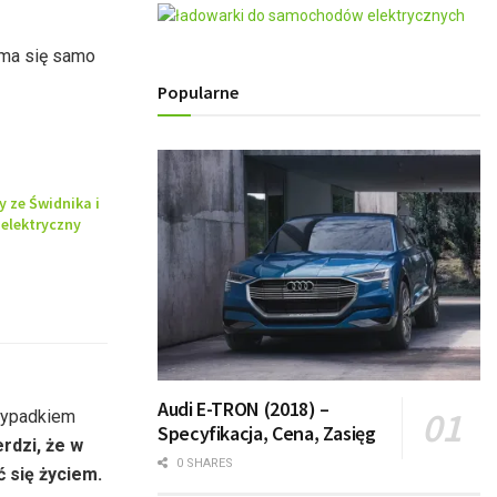
yma się samo
Popularne
y ze Świdnika i
elektryczny
Audi E-TRON (2018) –
 wypadkiem
Specyfikacja, Cena, Zasięg
rdzi, że w
0 SHARES
ć się życiem.