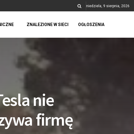
niedziela, 9 sierpnia, 2026
NICZNE
ZNALEZIONE W SIECI
OGŁOSZENIA
esla nie
ozywa firmę