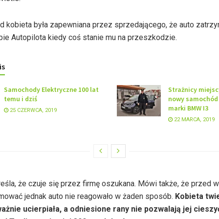
d kobieta była zapewniana przez sprzedającego, że auto zatrz
ybie Autopilota kiedy coś stanie mu na przeszkodzie.
is
Samochody Elektryczne 100 lat
Strażnicy miejsc
temu i dziś
nowy samochód 
marki BMW I3
25 CZERWCA, 2019
22 MARCA, 2019
eśla, że czuje się przez firmę oszukana. Mówi także, że przed
mować jednak auto nie reagowało w żaden sposób.
Kobieta twie
żnie ucierpiała, a odniesione rany nie pozwalają jej cieszy