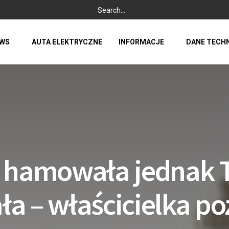
WS
AUTA ELEKTRYCZNE
INFORMACJE
DANE TECH
 hamowała jednak T
a – właścicielka p