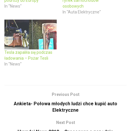
podróży do Europy
rynek samochodów
n
n
In "News"
osobowych
e
n
w
e
In "Auta Elektryczne"
w
w
i
w
n
i
d
n
o
d
w
o
)
w
)
Tesla zapaliła się podczas
ładowania – Pożar Tesli
In "News"
Previous Post
Ankieta- Połowa młodych ludzi chce kupić auto
Elektryczne
Next Post