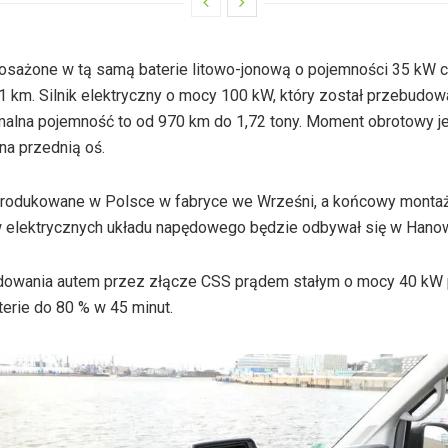
posażone w tą samą baterie litowo-jonową o pojemności 35 kW c
 km. Silnik elektryczny o mocy 100 kW, który został przebudow
malna pojemność to od 970 km do 1,72 tony. Moment obrotowy j
na przednią oś.
produkowane w Polsce w fabryce we Wrześni, a końcowy monta
elektrycznych układu napędowego będzie odbywał się w Hano
dowania autem przez złącze CSS prądem stałym o mocy 40 kW
erie do 80 % w 45 minut.