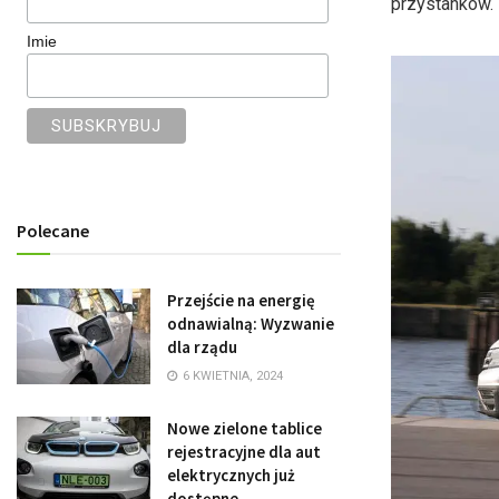
przystanków.
Imie
Polecane
Przejście na energię
odnawialną: Wyzwanie
dla rządu
6 KWIETNIA, 2024
Nowe zielone tablice
rejestracyjne dla aut
elektrycznych już
dostępne