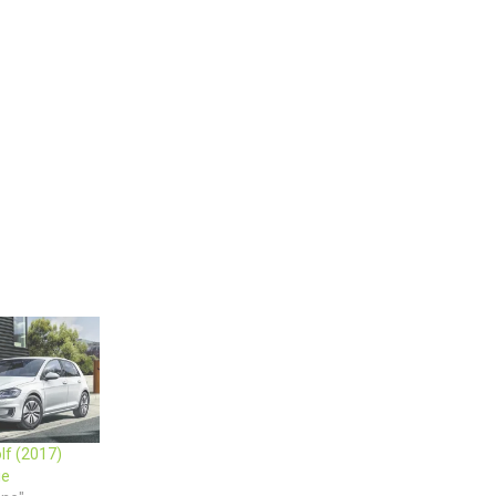
lf (2017)
ie