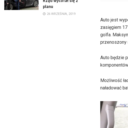
Rząd wycofał się z
planu
26 WRZEŚNIA, 2019
Auto jest wy
zasięgiem 171
golfa. Maksy
przenoszony 
Auto będzie 
komponentów 
Możliwość ła
naładować bat