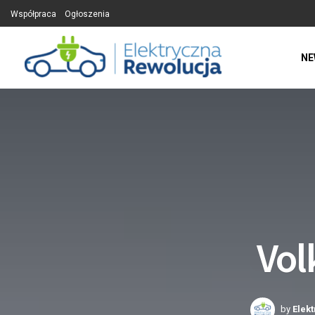
Współpraca
Ogłoszenia
NE
Vol
by
Elek