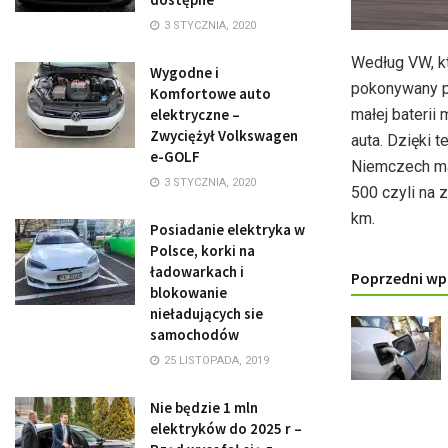
3 STYCZNIA, 2020
Według VW, kt
Wygodne i
pokonywany p
Komfortowe auto
elektryczne –
małej baterii
Zwyciężył Volkswagen
auta. Dzięki 
e-GOLF
Niemczech ma
3 STYCZNIA, 2020
500 czyli na 
km.
Posiadanie elektryka w
Polsce, korki na
ładowarkach i
Poprzedni wp
blokowanie
nieładujących sie
samochodów
25 LISTOPADA, 2019
Nie będzie 1 mln
elektryków do 2025 r –