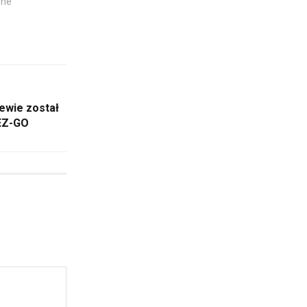
zne"
wie został
EZ-GO