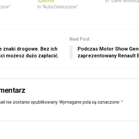
dziennie
In "Dane technic
yczne"
In "Auta Elektryczne"
Next Post
 znaki drogowe. Bez ich
Podczas Motor Show Gene
ci możesz dużo zapłacić.
zaprezentowany Renault 
mentarz
*
ail nie zostanie opublikowany.
Wymagane pola są oznaczone