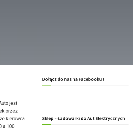
Dołącz do nas na Facebooku !
uto jest
zek przez
Sklep – Ładowarki do Aut Elektrycznych
 że kierowca
0 a 100