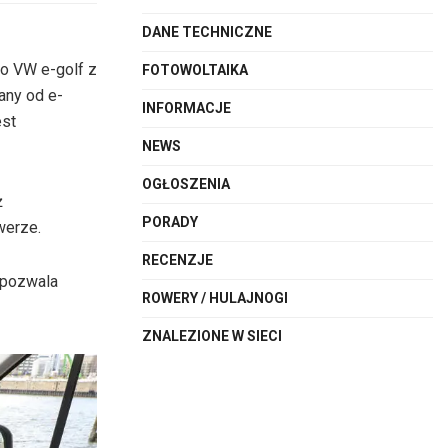
DANE TECHNICZNE
o VW e-golf z
FOTOWOLTAIKA
any od e-
INFORMACJE
est
NEWS
OGŁOSZENIA
ż
PORADY
werze.
RECENZJE
 pozwala
ROWERY / HULAJNOGI
ZNALEZIONE W SIECI