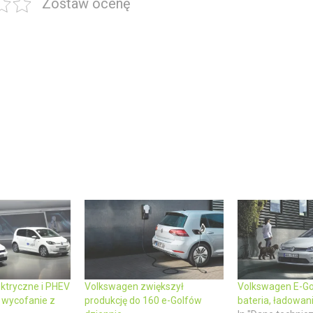
Zostaw ocenę
ktryczne i PHEV
Volkswagen zwiększył
Volkswagen E-Go
 wycofanie z
produkcję do 160 e-Golfów
bateria, ładowan