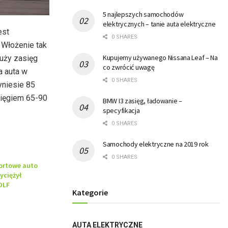
5 najlepszych samochodów
elektrycznych – tanie auta elektryczne
est
0 SHARES
Włożenie tak
Kupujemy używanego Nissana Leaf – Na
duży zasięg
co zwrócić uwagę
a auta w
0 SHARES
yniesie 85
sięgiem 65-90
BMW I3 zasięg, ładowanie –
specyfikacja
0 SHARES
Samochody elektryczne na 2019 rok
0 SHARES
ortowe auto
yciężył
OLF
Kategorie
AUTA ELEKTRYCZNE