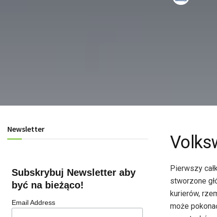
Newsletter
Volks
Pierwszy całk
Subskrybuj Newsletter aby
stworzone gł
być na bieżąco!
kurierów, rze
Email Address
może pokonać