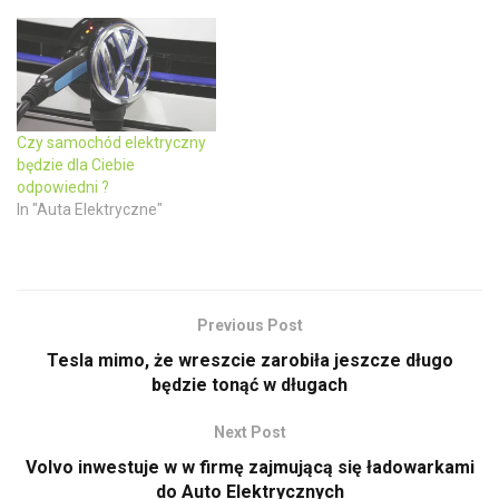
w
e
w
w
i
w
n
i
d
n
o
d
w
o
)
w
)
Czy samochód elektryczny
będzie dla Ciebie
odpowiedni ?
In "Auta Elektryczne"
Previous Post
Tesla mimo, że wreszcie zarobiła jeszcze długo
będzie tonąć w długach
Next Post
Volvo inwestuje w w firmę zajmującą się ładowarkami
do Auto Elektrycznych