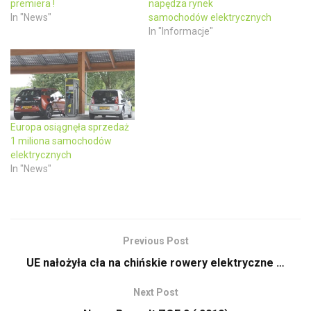
premiera !
napędza rynek
i
s
n
i
In "News"
samochodów elektrycznych
n
n
In "Informacje"
e
n
w
e
w
w
i
w
n
i
d
n
o
d
w
o
)
w
)
Europa osiągnęła sprzedaż
1 miliona samochodów
elektrycznych
In "News"
Previous Post
UE nałożyła cła na chińskie rowery elektryczne …
Next Post