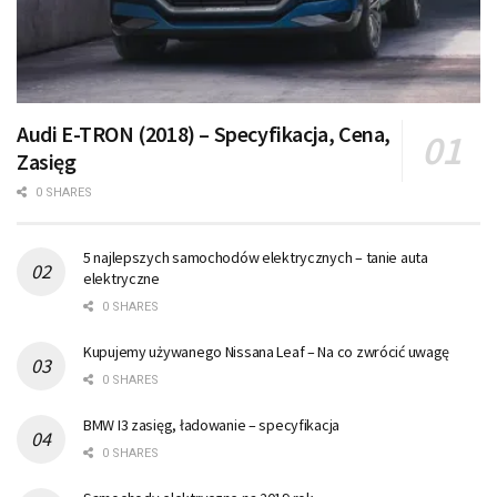
Audi E-TRON (2018) – Specyfikacja, Cena,
Zasięg
0 SHARES
5 najlepszych samochodów elektrycznych – tanie auta
elektryczne
0 SHARES
Kupujemy używanego Nissana Leaf – Na co zwrócić uwagę
0 SHARES
BMW I3 zasięg, ładowanie – specyfikacja
0 SHARES