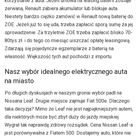
korzystanie z auta. Jeżeli umowa na leasing baterii zostaje
zerwana, Renault zabiera akumulator lub blokuje auta.
Niestety bardzo ciężko zamówić w Renault nową baterię do
ZOE. Jeżeli już to się uda, trzeba zapłacić sporą sumę za jej
sprowadzenie. Za trzyletnie ZOE trzeba zapłacić blisko 70-
80tys zł. i do tego co miesiąc uiszczać opłatę leasingową.
Zdarzają się pojedyncze egzemplarze z baterią na
własność. Większość tych aut pochodzi z importu.
Nasz wybór idealnego elektrycznego auta
na miasto
Po długich dyskusjach w naszym gronie wybór padł na
Nissana Leaf. Drugie miejsce zajmuje Fiat 500e. Dlaczego
taka decyzja? Mimo że Leaf nie jest najpiękniejszym autem,
dla niektórych może być zbyt duży do jazdy miejskiej.
Wygrał tak naprawdę zdrowy rozsądek. Cena Nissan Leaf-a
jest porównywalna z Fiatem 500. Dostajemy auto, które nie