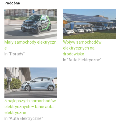
w
a
Podobne
i
c
t
e
t
b
e
o
r
o
(
k
O
(
p
O
e
p
n
e
Mały samochody elektryczn
Wpływ samochodów
s
n
e
elektrycznych na
i
s
n
i
In "Porady"
środowisko
n
n
In "Auta Elektryczne"
e
n
w
e
w
w
i
w
n
i
d
n
o
d
w
o
)
w
)
5 najlepszych samochodów
elektrycznych – tanie auta
elektryczne
In "Auta Elektryczne"