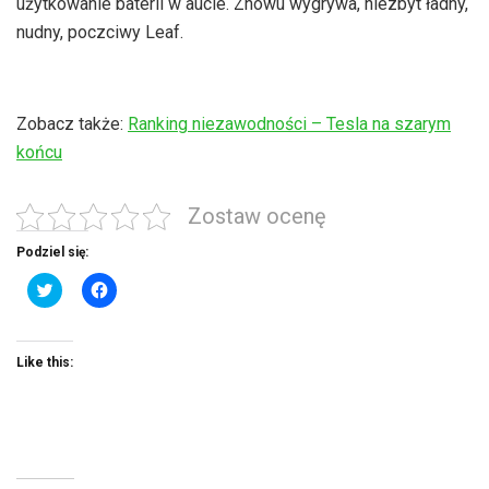
użytkowanie baterii w aucie. Znowu wygrywa, niezbyt ładny,
nudny, poczciwy Leaf.
Zobacz także:
Ranking niezawodności – Tesla na szarym
końcu
Zostaw ocenę
Podziel się:
C
C
l
l
i
i
c
c
k
k
t
t
Like this:
o
o
s
s
h
h
a
a
r
r
e
e
o
o
n
n
T
F