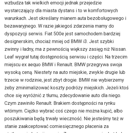
wzbudza tak wielkich emocji jednak przejedzie
wystarczający dla miasta dystans i to w komfortowych
warunkach. Jest określany mianem auta bezobsługowego i
bezawaryjnego. W razie jakiegoś zdarzenia mamy do
dyspozycji serwis. Fiat 500e jest samochodem bardziej
designerskim, chociaż mniej od BMW i3. Jest szybki
zwinny i ładny, ma z pewnością większy zasięg niż Nissan.
Leaf wygrał tutaj dostępnością serwisu i części. Na trzecim
miejscu ex aequo BMW i Renault. BMW przegrywa swoja
wysoką ceną. Niestety na auto miejskie, zwykle drugie lub
trzecie w rodzinie, jest zbyt drogie. BMW nie wybierzemy
żeby zminimalizować koszty podróży miejskich. Jeżeli ktoś
chce się wyróżnić z tłumu, zdecydowanie auto dla niego.
Czym zawiniło Renault. Brakiem dostępności na rynku
wtórnym. Ciężko wybrać coś czego nie można kupić, albo
poszukiwania będą trwały wieczność. Nie jesteśmy też w
stanie zaakceptować comiesięcznego płacenia za