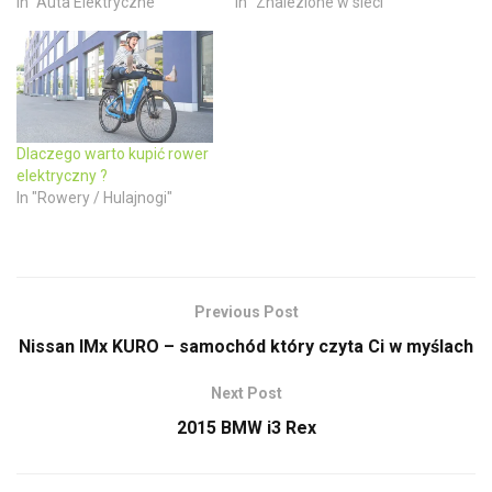
In "Auta Elektryczne"
In "Znalezione w sieci"
e
n
w
e
w
w
i
w
n
i
d
n
o
d
w
o
)
w
)
Dlaczego warto kupić rower
elektryczny ?
In "Rowery / Hulajnogi"
Previous Post
Nissan IMx KURO – samochód który czyta Ci w myślach
Next Post
2015 BMW i3 Rex