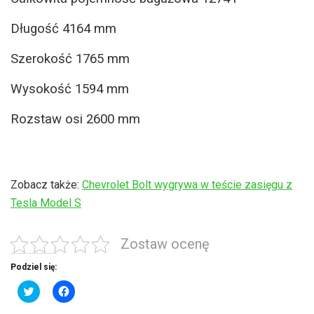
Długość 4164 mm
Szerokość 1765 mm
Wysokość 1594 mm
Rozstaw osi 2600 mm
Zobacz także:
Chevrolet Bolt wygrywa w teście zasięgu z
Tesla Model S
Zostaw ocenę
Podziel się:
C
C
l
l
i
i