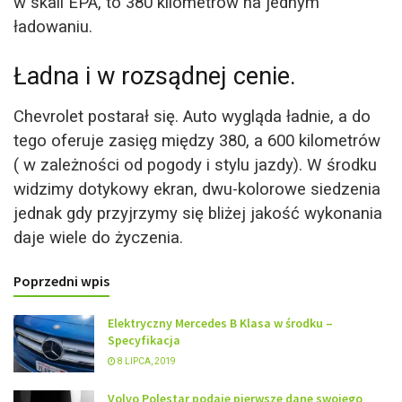
w skali EPA, to 380 kilometrów na jednym
ładowaniu.
Ładna i w rozsądnej cenie.
Chevrolet postarał się. Auto wygląda ładnie, a do
tego oferuje zasięg między 380, a 600 kilometrów
( w zależności od pogody i stylu jazdy). W środku
widzimy dotykowy ekran, dwu-kolorowe siedzenia
jednak gdy przyjrzymy się bliżej jakość wykonania
daje wiele do życzenia.
Poprzedni wpis
Elektryczny Mercedes B Klasa w środku –
Specyfikacja
8 LIPCA, 2019
Volvo Polestar podaje pierwsze dane swojego