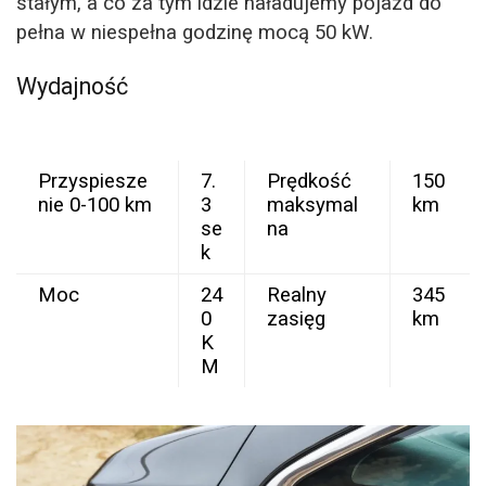
stałym, a co za tym idzie naładujemy pojazd do
pełna w niespełna godzinę mocą 50 kW.
Wydajność
Przyspiesze
7.
Prędkość
150
nie 0-100 km
3
maksymal
km
se
na
k
Moc
24
Realny
345
0
zasięg
km
K
M