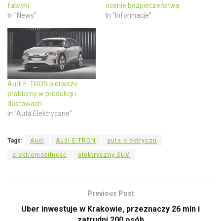
s
n
fabryki
ocenie bezpieczeństwa
i
s
n
i
In "News"
In "Informacje"
n
n
e
n
w
e
w
w
i
w
n
i
d
n
o
d
w
o
)
w
)
Audi E-TRON pierwsze
problemy w produkcji i
dostawach
In "Auta Elektryczne"
Tags:
Audi
Audi E-TRON
auta elektryczn
elektromobilność
elektryczny SUV
Previous Post
Uber inwestuje w Krakowie, przeznaczy 26 mln i
zatrudni 200 osób