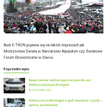
Audi E-TRON pojawia się na takich imprezach jak
Mistrzostwa Świata w Narciarstwi Alpejskim czy Światowe
Forum Ekonomiczne w Davos.
Poprzedni wpis
Nowe zielone tablice rejestracyjne dla aut
elektrycznych już dostępne
3 STYCZNIA, 2020
Elektryczny Volkswagen e-golf wrażenia z jazdy –
opinia, porównanie