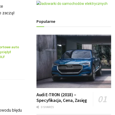
ce
e zaczął
Popularne
ortowe auto
yciężył
OLF
Audi E-TRON (2018) –
Specyfikacja, Cena, Zasięg
0 SHARES
powodu błędu