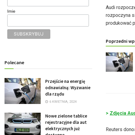
Audi rozpocz
Imie
rozpoczyna si
produkować pr
Poprzedni wp
Polecane
Przejście na energię
odnawialną: Wyzwanie
dla rządu
6 KWIETNIA, 2024
>
Zdjęcia Au
Nowe zielone tablice
rejestracyjne dla aut
elektrycznych już
Reuters donos
dostępne