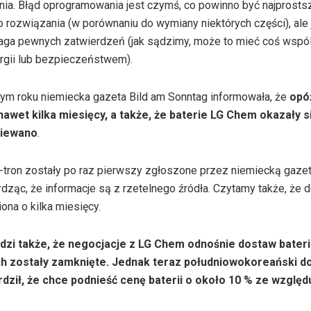
ia. Błąd oprogramowania jest czymś, co powinno być najprost
rozwiązania (w porównaniu do wymiany niektórych części), ale 
aga pewnych zatwierdzeń (jak sądzimy, może to mieć coś wspó
rgii lub bezpieczeństwem).
ym roku niemiecka gazeta Bild am Sonntag informowała, że ​​
opó
awet kilka miesięcy, a także, że baterie LG Chem okazały s
ziewano
.
-tron zostały po raz pierwszy zgłoszone przez niemiecką gazet
rdząc, że informacje są z rzetelnego źródła. Czytamy także, że
ona o kilka miesięcy.
dzi także, że negocjacje z LG Chem odnośnie dostaw baterii
ch zostały zamknięte. Jednak teraz południowokoreański 
erdził, że chce podnieść cenę baterii o około 10 % ze względ