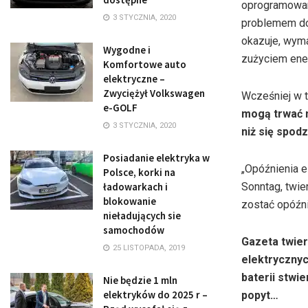
oprogramowan
3 STYCZNIA, 2020
problemem do 
okazuje, wym
Wygodne i
zużyciem ene
Komfortowe auto
elektryczne –
Zwyciężył Volkswagen
Wcześniej w t
e-GOLF
mogą trwać n
3 STYCZNIA, 2020
niż się spod
Posiadanie elektryka w
„Opóźnienia e
Polsce, korki na
ładowarkach i
Sonntag, twie
blokowanie
zostać opóźni
nieładujących sie
samochodów
Gazeta twier
25 LISTOPADA, 2019
elektryczny
baterii stwi
Nie będzie 1 mln
elektryków do 2025 r –
popyt…