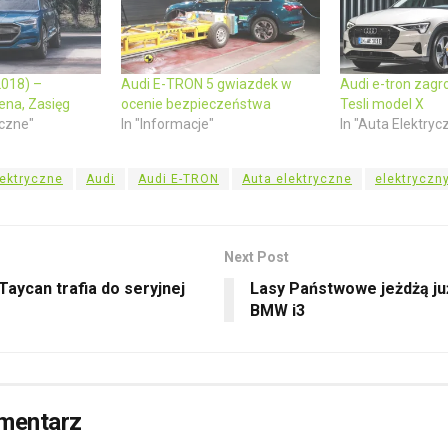
2018) –
Audi E-TRON 5 gwiazdek w
Audi e-tron zagr
ena, Zasięg
ocenie bezpieczeństwa
Tesli model X
yczne"
In "Informacje"
In "Auta Elektryc
ektryczne
Audi
Audi E-TRON
Auta elektryczne
elektryczn
Next Post
aycan trafia do seryjnej
Lasy Państwowe jeżdżą ju
BMW i3
mentarz