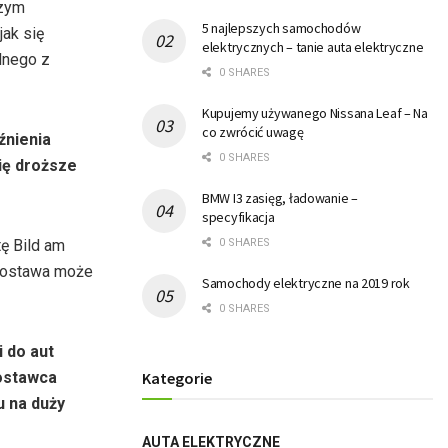
szym
5 najlepszych samochodów
jak się
elektrycznych – tanie auta elektryczne
lnego z
0 SHARES
Kupujemy używanego Nissana Leaf – Na
co zwrócić uwagę
źnienia
0 SHARES
ię droższe
BMW I3 zasięg, ładowanie –
specyfikacja
ę Bild am
0 SHARES
 dostawa może
Samochody elektryczne na 2019 rok
0 SHARES
 do aut
dostawca
Kategorie
u na duży
AUTA ELEKTRYCZNE