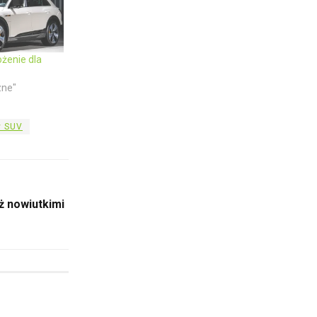
ożenie dla
zne"
y SUV
ż nowiutkimi