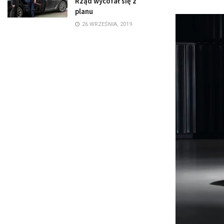
Rząd wycofał się z
planu
26 WRZEŚNIA, 2019