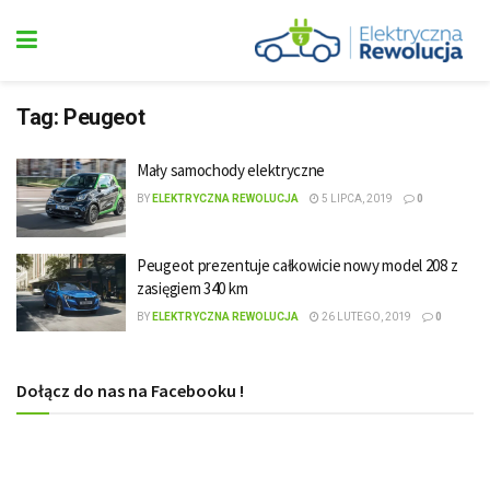
Tag:
Peugeot
Mały samochody elektryczne
BY
ELEKTRYCZNA REWOLUCJA
5 LIPCA, 2019
0
Peugeot prezentuje całkowicie nowy model 208 z
zasięgiem 340 km
BY
ELEKTRYCZNA REWOLUCJA
26 LUTEGO, 2019
0
Dołącz do nas na Facebooku !