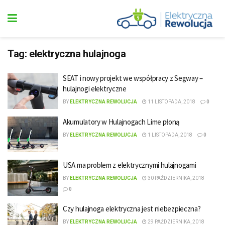
Tag:
elektryczna hulajnoga
SEAT i nowy projekt we współpracy z Segway –
hulajnogi elektryczne
BY
ELEKTRYCZNA REWOLUCJA
11 LISTOPADA, 2018
0
Akumulatory w Hulajnogach Lime płoną
BY
ELEKTRYCZNA REWOLUCJA
1 LISTOPADA, 2018
0
USA ma problem z elektrycznymi hulajnogami
BY
ELEKTRYCZNA REWOLUCJA
30 PAŹDZIERNIKA, 2018
0
Czy hulajnoga elektryczna jest niebezpieczna?
BY
ELEKTRYCZNA REWOLUCJA
29 PAŹDZIERNIKA, 2018