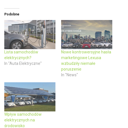
o
o
n
n
T
F
w
a
Podobne
i
c
t
e
t
b
e
o
r
o
(
k
O
(
p
O
e
p
n
e
Lista samochodów
Nowe kontrowersyjne hasła
s
n
elektrycznych?
marketingowe Lexusa
i
s
n
i
In "Auta Elektryczne"
wzbudziły niemałe
n
n
poruszenie
e
n
w
e
In "News"
w
w
i
w
n
i
d
n
o
d
w
o
)
w
)
Wpływ samochodów
elektrycznych na
środowisko