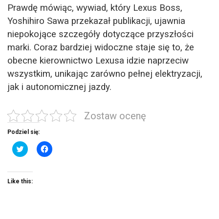
Prawdę mówiąc, wywiad, który Lexus Boss,
Yoshihiro Sawa przekazał publikacji, ujawnia
niepokojące szczegóły dotyczące przyszłości
marki. Coraz bardziej widoczne staje się to, że
obecne kierownictwo Lexusa idzie naprzeciw
wszystkim
, unikając zarówno pełnej elektryzacji,
jak i autonomicznej jazdy.
Zostaw ocenę
Podziel się:
C
C
l
l
i
i
c
c
k
k
t
t
Like this:
o
o
s
s
h
h
a
a
r
r
e
e