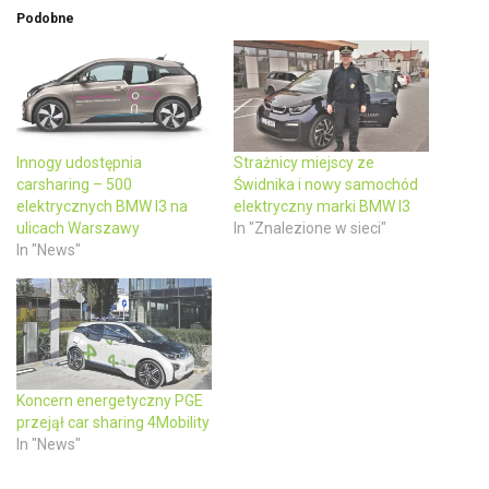
T
F
w
a
Podobne
i
c
t
e
t
b
e
o
r
o
(
k
O
(
p
O
e
p
n
e
Innogy udostępnia
Strażnicy miejscy ze
s
n
carsharing – 500
Świdnika i nowy samochód
i
s
n
i
elektrycznych BMW I3 na
elektryczny marki BMW I3
n
n
ulicach Warszawy
In "Znalezione w sieci"
e
n
w
e
In "News"
w
w
i
w
n
i
d
n
o
d
w
o
)
w
)
Koncern energetyczny PGE
przejął car sharing 4Mobility
In "News"