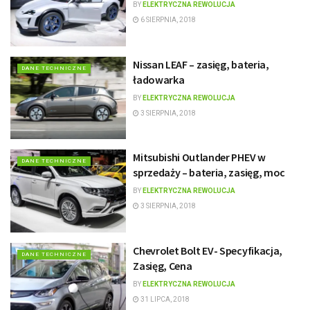
BY
ELEKTRYCZNA REWOLUCJA
6 SIERPNIA, 2018
Nissan LEAF – zasięg, bateria,
DANE TECHNICZNE
ładowarka
BY
ELEKTRYCZNA REWOLUCJA
3 SIERPNIA, 2018
Mitsubishi Outlander PHEV w
DANE TECHNICZNE
sprzedaży – bateria, zasięg, moc
BY
ELEKTRYCZNA REWOLUCJA
3 SIERPNIA, 2018
Chevrolet Bolt EV- Specyfikacja,
DANE TECHNICZNE
Zasięg, Cena
BY
ELEKTRYCZNA REWOLUCJA
31 LIPCA, 2018