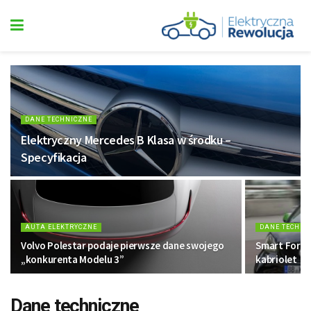
DANE TECHNICZNE
Elektryczny Mercedes B Klasa w środku –
Specyfikacja
AUTA ELEKTRYCZNE
DANE TECHNI
Volvo Polestar podaje pierwsze dane swojego
Smart Fortw
„konkurenta Modelu 3”
kabriolet
Dane techniczne