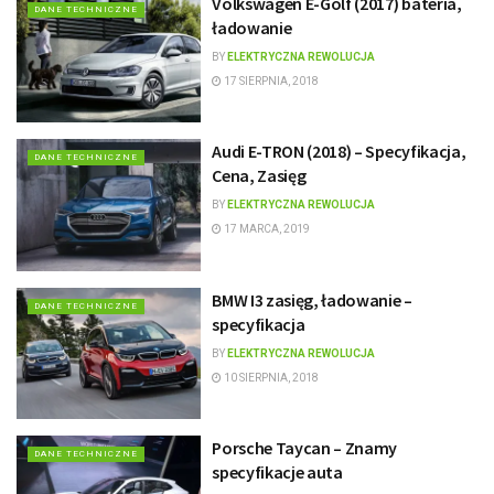
Volkswagen E-Golf (2017) bateria,
DANE TECHNICZNE
ładowanie
BY
ELEKTRYCZNA REWOLUCJA
17 SIERPNIA, 2018
Audi E-TRON (2018) – Specyfikacja,
DANE TECHNICZNE
Cena, Zasięg
BY
ELEKTRYCZNA REWOLUCJA
17 MARCA, 2019
BMW I3 zasięg, ładowanie –
DANE TECHNICZNE
specyfikacja
BY
ELEKTRYCZNA REWOLUCJA
10 SIERPNIA, 2018
Porsche Taycan – Znamy
DANE TECHNICZNE
specyfikacje auta