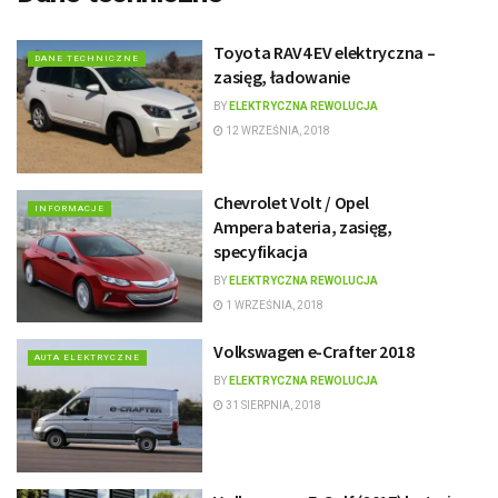
Toyota RAV4 EV elektryczna –
DANE TECHNICZNE
zasięg, ładowanie
BY
ELEKTRYCZNA REWOLUCJA
12 WRZEŚNIA, 2018
Chevrolet Volt / Opel
INFORMACJE
Ampera bateria, zasięg,
specyfikacja
BY
ELEKTRYCZNA REWOLUCJA
1 WRZEŚNIA, 2018
Volkswagen e-Crafter 2018
AUTA ELEKTRYCZNE
BY
ELEKTRYCZNA REWOLUCJA
31 SIERPNIA, 2018