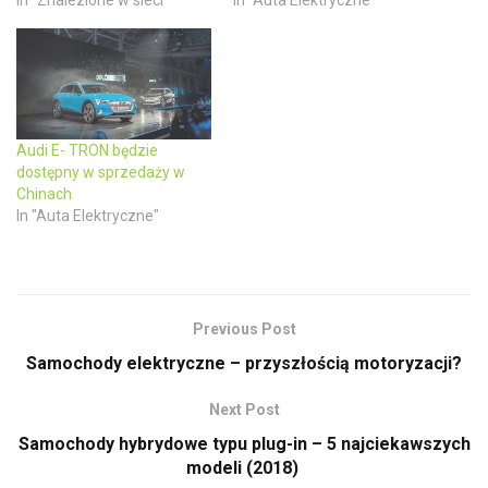
In "Znalezione w sieci"
In "Auta Elektryczne"
n
n
e
n
w
e
w
w
i
w
n
i
d
n
o
d
w
o
)
w
)
Audi E- TRON będzie
dostępny w sprzedaży w
Chinach
In "Auta Elektryczne"
Previous Post
Samochody elektryczne – przyszłością motoryzacji?
Next Post
Samochody hybrydowe typu plug-in – 5 najciekawszych
modeli (2018)