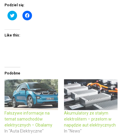
Podziel się:
C
C
l
l
i
i
c
c
k
k
t
t
Like this:
o
o
s
s
h
h
a
a
r
r
e
e
o
o
n
n
T
F
w
a
Podobne
i
c
t
e
t
b
e
o
r
o
(
k
O
(
p
O
e
p
n
e
Fałszywe informacje na
Akumulatory ze stałym
s
n
temat samochodów
elektrolitem – przełom w
i
s
n
i
elektrycznych – Obalamy
napędzie aut elektrycznych
n
n
In "Auta Elektryczne"
In "News"
e
n