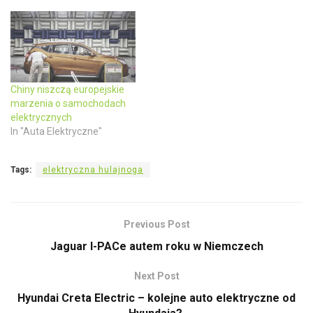
w
e
w
w
i
w
n
i
d
n
o
d
w
o
)
w
)
Chiny niszczą europejskie
marzenia o samochodach
elektrycznych
In "Auta Elektryczne"
Tags:
elektryczna hulajnoga
Previous Post
Jaguar I-PACe autem roku w Niemczech
Next Post
Hyundai Creta Electric – kolejne auto elektryczne od