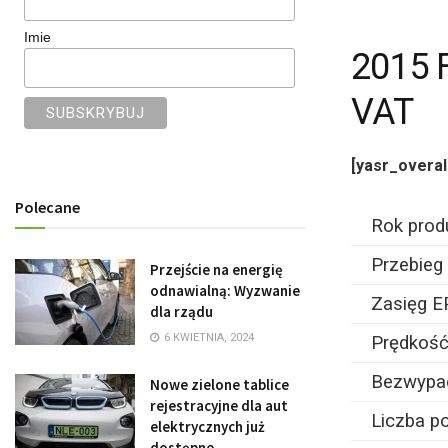
Imie
2015 
VAT
[yasr_overal
Polecane
Rok prod
Przebieg
Przejście na energię
odnawialną: Wyzwanie
Zasięg E
dla rządu
6 KWIETNIA, 2024
Prędkość
Bezwypa
Nowe zielone tablice
rejestracyjne dla aut
Liczba po
elektrycznych już
dostępne