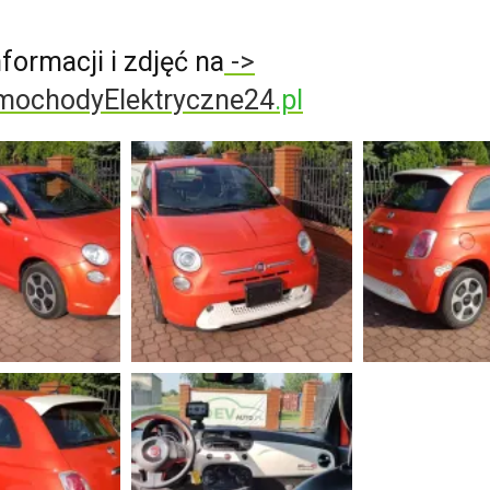
nformacji i zdjęć na
->
ochodyElektryczne24
.pl