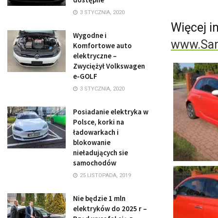
3 STYCZNIA, 2020
Więcej i
Wygodne i
www.Sam
Komfortowe auto
elektryczne –
Zwyciężył Volkswagen
e-GOLF
3 STYCZNIA, 2020
Posiadanie elektryka w
Polsce, korki na
ładowarkach i
blokowanie
nieładujących sie
samochodów
25 LISTOPADA, 2019
Nie będzie 1 mln
elektryków do 2025 r –