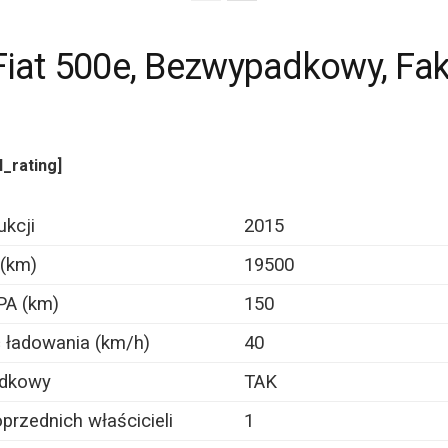
Fiat 500e, Bezwypadkowy, Fak
l_rating]
ukcji
2015
 (km)
19500
PA (km)
150
 ładowania (km/h)
40
dkowy
TAK
przednich właścicieli
1