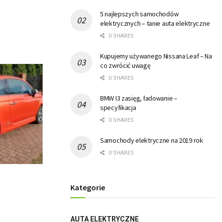
5 najlepszych samochodów
elektrycznych – tanie auta elektryczne
0 SHARES
Kupujemy używanego Nissana Leaf – Na
co zwrócić uwagę
0 SHARES
BMW I3 zasięg, ładowanie –
specyfikacja
0 SHARES
Samochody elektryczne na 2019 rok
0 SHARES
Kategorie
AUTA ELEKTRYCZNE